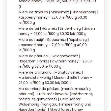
Acacia honey - 26,50 lei/500 g 53,00 lei/1000
g
Miere de zmeură | Málnaméz | Himbeerhonig |
Raspberry honey - 25,00 lei/500 g 50,00
lei/1000 g
Miere de tei | Hársméz | Lindenhonig | Linden
honey - 25,00 lei/500 g 50,00 lei/1000 g
Miere de rapiță | Repceméz | Rapshonig |
Rapeseed honey - 21,00 lei/500 g 40,00
lei/1000 g
Miere de păducel | Galagonyaméz |
Hagedorn-Honig | Hawthorn honey - 26,50
lei/500 g 53,00 lei/1000 g
Miere de armurariu | Máriatövis méz |
Mariendistel-Honig | Marien thistle honey -
25,00 lei/500 g 50,00 lei/1000 g
Mix de miere de pădure (mană, zmeură și
păducel) | Erdei méz keverék (mézharmat,
málna-és gonyaméz) | Gemischter
Waldehonig (Honigtau, Himbeerhonig und
Hagedornhonig) | Mixed forest honey