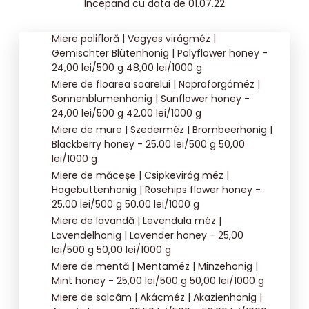
Incepand cu data de 01.07.22
Miere polifloră | Vegyes virágméz |
Gemischter Blütenhonig | Polyflower honey -
24,00 lei/500 g 48,00 lei/1000 g
Miere de floarea soarelui | Napraforgóméz |
Sonnenblumenhonig | Sunflower honey -
24,00 lei/500 g 42,00 lei/1000 g
Miere de mure | Szederméz | Brombeerhonig |
Blackberry honey - 25,00 lei/500 g 50,00
lei/1000 g
Miere de măceșe | Csipkevirág méz |
Hagebuttenhonig | Rosehips flower honey -
25,00 lei/500 g 50,00 lei/1000 g
Miere de lavandă | Levendula méz |
Lavendelhonig | Lavender honey - 25,00
lei/500 g 50,00 lei/1000 g
Miere de mentă | Mentaméz | Minzehonig |
Mint honey - 25,00 lei/500 g 50,00 lei/1000 g
Miere de salcâm | Akácméz | Akazienhonig |